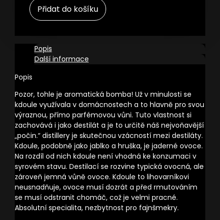
Přidat do košíku
,
0,5l
množství
Popis
Další informace
Popis
Pozor, tohle je aromatická bomba! Už v minulosti se
kdoule využívala v domácnostech a to hlavně pro svou
výraznou, přímo parfémovou vůni. Tuto vlastnost si
zachovává i jako destilát a je to určitě náš nejvoňavější
„počin.“ distillery je skutečnou vzácností mezi destiláty.
Kdoule, podobně jako jablko a hruška, je jaderné ovoce.
Na rozdíl od nich kdoule není vhodná ke konzumaci v
syrovém stavu. Destilací se rozvine typická ovocná, ale
zároveň jemná vůně ovoce. Kdoule to lihovarníkovi
neusnadňuje, ovoce musí dozrát a před rmutováním
se musí odstranit chomáč, což je velmi pracné.
Absolutní specialita, nezbytnost pro fajnšmekry.