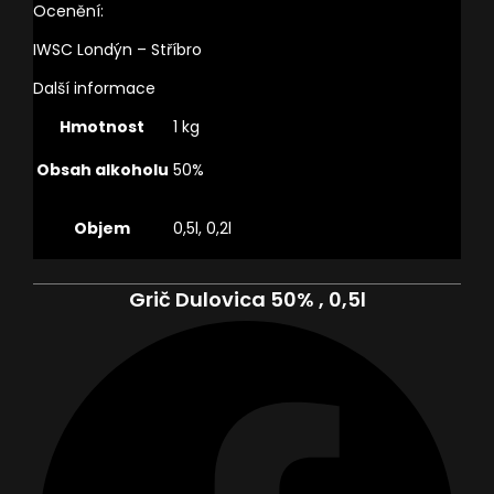
Ocenění:
IWSC Londýn – Stříbro
Další informace
Hmotnost
1 kg
Obsah alkoholu
50%
Objem
0,5l, 0,2l
Grič Dulovica 50% , 0,5l