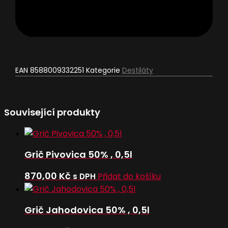
EAN
8588009332251
Kategorie
Destiláty
Související produkty
Grič Pivovica 50% , 0,5l
870,00
Kč
Přidat do košíku
s DPH
Grič Jahodovica 50% , 0,5l