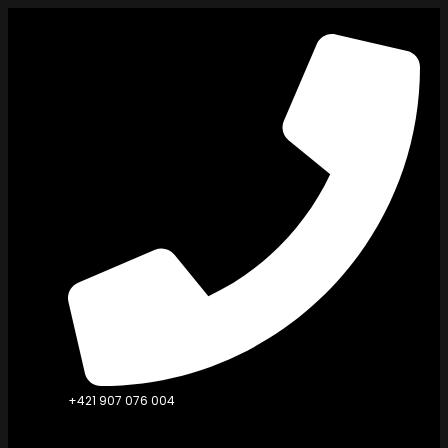
Přejít
k
obsahu
+421 907 076 004