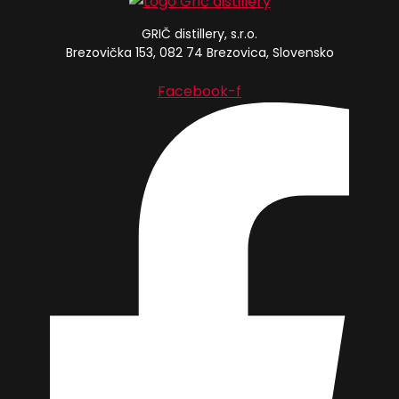
va
560,00 Kč
Mo
GRIČ distillery, s.r.o.
lz
Brezovička 153, 082 74
Brezovica, Slovensko
vy
Facebook-f
na
st
pr