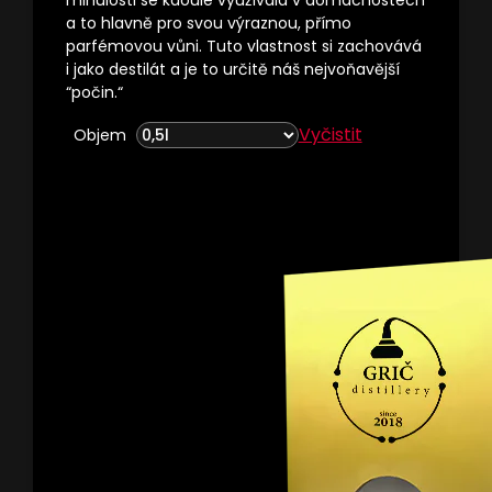
minulosti se kdoule využívala v domácnostech
a to hlavně pro svou výraznou, přímo
parfémovou vůni. Tuto vlastnost si zachovává
i jako destilát a je to určitě náš nejvoňavější
“počin.“
Vyčistit
Objem