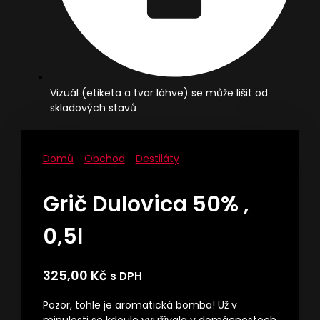
Vizuál (etiketa a tvar láhve) se může lišit od
skladových stavů
Domů
/
Obchod
/
Destiláty
/ Grič Dulovica
50% , 0,5l
Grič Dulovica 50% ,
0,5l
325,00
Kč
s DPH
Pozor, tohle je aromatická bomba! Už v