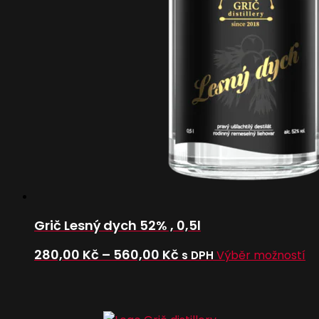
Grič Lesný dych 52% , 0,5l
Rozpětí
Te
280,00
Kč
–
560,00
Kč
Výběr možností
s DPH
pr
cen:
m
280,00 Kč
ví
až