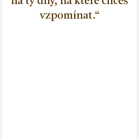
na ty dny, na které chceš
vzpomínat.“